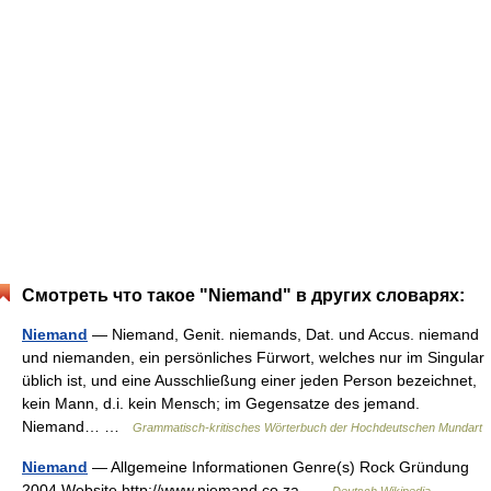
Смотреть что такое "Niemand" в других словарях:
Niemand
— Niemand, Genit. niemands, Dat. und Accus. niemand
und niemanden, ein persönliches Fürwort, welches nur im Singular
üblich ist, und eine Ausschließung einer jeden Person bezeichnet,
kein Mann, d.i. kein Mensch; im Gegensatze des jemand.
Niemand… …
Grammatisch-kritisches Wörterbuch der Hochdeutschen Mundart
Niemand
— Allgemeine Informationen Genre(s) Rock Gründung
2004 Website http://www.niemand.co.za …