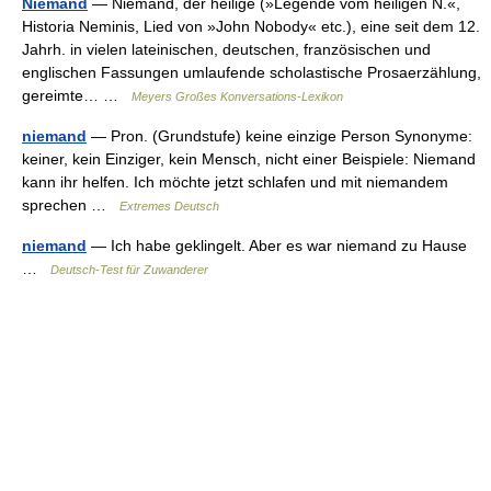
Niemand
— Niemand, der heilige (»Legende vom heiligen N.«,
Historia Neminis, Lied von »John Nobody« etc.), eine seit dem 12.
Jahrh. in vielen lateinischen, deutschen, französischen und
englischen Fassungen umlaufende scholastische Prosaerzählung,
gereimte… …
Meyers Großes Konversations-Lexikon
niemand
— Pron. (Grundstufe) keine einzige Person Synonyme:
keiner, kein Einziger, kein Mensch, nicht einer Beispiele: Niemand
kann ihr helfen. Ich möchte jetzt schlafen und mit niemandem
sprechen …
Extremes Deutsch
niemand
— Ich habe geklingelt. Aber es war niemand zu Hause
…
Deutsch-Test für Zuwanderer