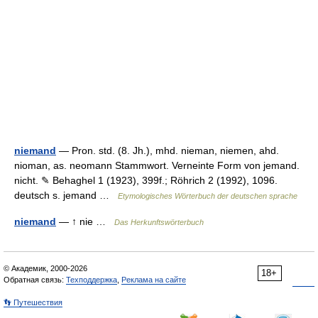
niemand
— Pron. std. (8. Jh.), mhd. nieman, niemen, ahd.
nioman, as. neomann Stammwort. Verneinte Form von jemand.
nicht. ✎ Behaghel 1 (1923), 399f.; Röhrich 2 (1992), 1096.
deutsch s. jemand …
Etymologisches Wörterbuch der deutschen sprache
niemand
— ↑ nie …
Das Herkunftswörterbuch
© Академик, 2000-2026
18+
Обратная связь:
Техподдержка
,
Реклама на сайте
👣 Путешествия