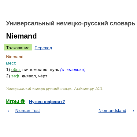
Универсальный немецко-русский словарь
Niemand
Толкование
Перевод
Niemand
мест.
1)
общ.
ничтожество, нуль
(о человеке)
2)
эвф.
дьявол, чёрт
Универсальный немецко-русский словарь
.
Академик.ру
.
2011
.
Игры ⚽
Нужен реферат?
Nieman-Test
Niemandsland